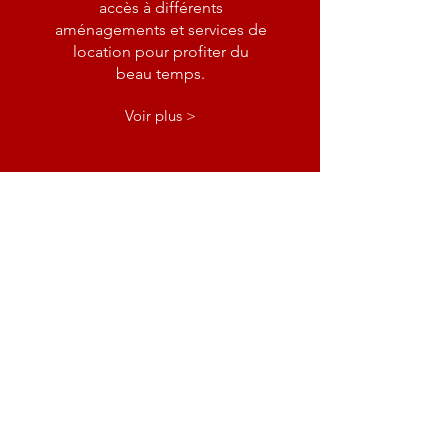
accès à différents
aménagements et services de
location pour profiter du
beau temps.
Voir plus >